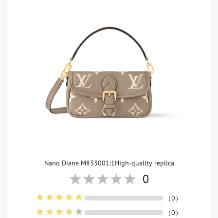
Nano Diane M833001:1High-quality replica
0
（0）
（0）