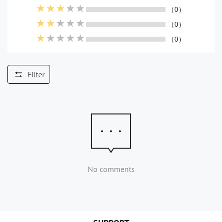
（0）
（0）
（0）
Filter
No comments